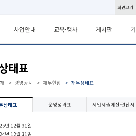
화면크기
사업안내
교육·행사
게시판
기
상태표
개
경영공시
재무현황
재무상태표
운영성과표
세입세출예산·결산서
무상태표
025년 12월 31일
024년 12월 31일