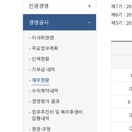
인권경영
제7기 : 2
제6기 : 2
경영공시
제5기 : 2
이사회관련
주요업무계획
인력현황
기부금 내역
재무현황
수의계약내역
경영평가 결과
Ⅱ
업무추진비 및 복리후생비
집행내역
정관·규정