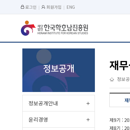
로그인
회원가입
ENG
재무
정보공개
정보공
재
정보공개안내
윤리경영
제9기 : 2
제8기 : 2