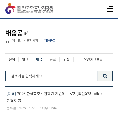
채용공고
게시판
공지사항
채용공고
전체
일반
채용
공모
입찰
유관기관홍보
전체 164건
채용
2026 한국학호남진흥원 기간제 근로자(법인운영, 국비)
합격자 공고
2026-02-27
1567