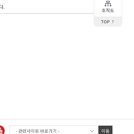
다.
조직도
TOP ↑
이동