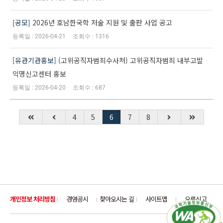
공모
2026년 호남한국학 저술 지원 및 출판 사업 공고
2026-04-21
1316
유관기관홍보
(고위공직자범죄수사처) 고위공직자범죄 내부고발
익명신고센터 홍보
2026-04-20
687
4
5
6
7
8
개인정보 처리방침
경영공시
찾아오시는 길
사이트맵
오류신고