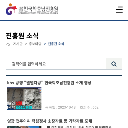
진흥원 소식
게시판
홍보마당
진흥원 소식
전체 121건
kbs 방영 "별별다방" 한국학호남진흥원 소개 영상
2023-10-18
662
영광 전주이씨 덕림정사 소장자료 등 기탁자료 포쇄
■ 추진개요 · 추진명 : 영광 전주이씨 덕림정사