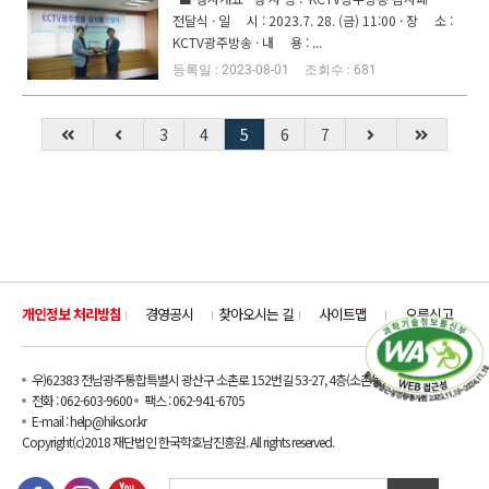
전달식 · 일 시 : 2023.7. 28. (금) 11:00 · 장 소 :
KCTV광주방송 · 내 용 : ...
2023-08-01
681
3
4
5
6
7
개인정보 처리방침
경영공시
찾아오시는 길
사이트맵
오류신고
우)62383 전남광주통합특별시 광산구 소촌로 152번길 53-27, 4층(소촌동)
전화 : 062-603-9600
팩스 : 062-941-6705
E-mail : help@hiks.or.kr
Copyright(c)2018 재단법인 한국학호남진흥원. All rights reserved.