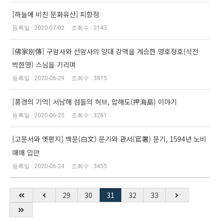
[하늘에 비친 문화유산] 피향정
2020-07-02
2143
[佛家別傳] 구암사와 선암사의 양대 강맥을 계승한 영호정호(석전
박한영) 스님을 기리며
2020-06-29
3815
[풍경의 기억] 서남해 섬들의 허브, 압해도(押海島) 이야기
2020-06-25
3281
[고문서와 옛편지] 백문(白文) 문기와 관서(官署) 문기, 1594년 노비
매매 입안
2020-06-24
3455
29
30
31
32
33