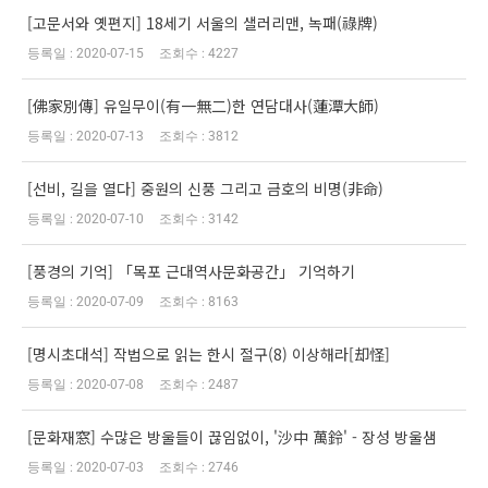
[고문서와 옛편지] 18세기 서울의 샐러리맨, 녹패(祿牌)
2020-07-15
4227
[佛家別傳] 유일무이(有一無二)한 연담대사(蓮潭大師)
2020-07-13
3812
[선비, 길을 열다] 중원의 신풍 그리고 금호의 비명(非命)
2020-07-10
3142
[풍경의 기억] 「목포 근대역사문화공간」 기억하기
2020-07-09
8163
[명시초대석] 작법으로 읽는 한시 절구(8) 이상해라[却怪]
2020-07-08
2487
[문화재窓] 수많은 방울들이 끊임없이, '沙中 萬鈴' - 장성 방울샘
2020-07-03
2746