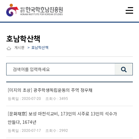
호남학산책
게시판
호남학산책
전체 510건
[미지의 초상] 광주학생독립운동의 주역 정우채
2020-07-20
3495
[문화재窓] 보성 마천석교비, 173인의 시주로 13인의 석수가
만들다, 1674년
2020-07-17
2992