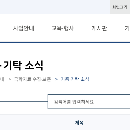
화면크기
사업안내
교육·행사
게시판
기
·기탁 소식
내
국학자료 수집·보존
기증·기탁 소식
제목