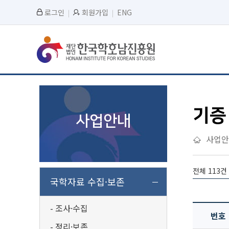
로그인
회원가입
ENG
기증
사업안내
사업안
전체 113건
국학자료 수집·보존
조사·수집
번호
정리·보존