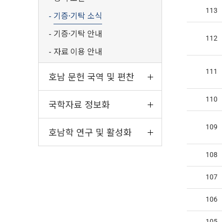
113
기증·기탁 소식
기증·기탁 안내
112
자료 이용 안내
111
호남 문헌 국역 및 편찬
110
국학자료 정보화
109
호남학 연구 및 활성화
108
다음 
107
106
105