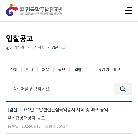
입찰공고
게시판
공지사항
입찰공고
전체
일반
채용
공모
입찰
유관기관홍보
전체 144건
입찰
2024년 호남선현문집국역총서 제작 및 배포 용역
우선협상대상자 공고
2024-03-18
5934