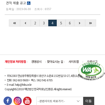
견적 제출 공고
2023-06-30
6557
2
3
4
5
6
개인정보 처리방침
경영공시
찾아오시는 길
사이트맵
오류신고
우)62383 전남광주통합특별시 광산구 소촌로 152번길 53-27, 4층(소촌동)
전화 : 062-603-9600
팩스 : 062-941-6705
E-mail : help@hiks.or.kr
Copyright(c)2018 재단법인 한국학호남진흥원. All rights reserved.
이동