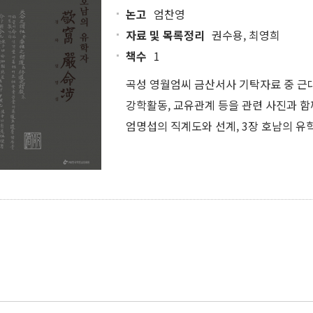
논고
엄찬영
자료 및 목록정리
권수용, 최영희
책수
1
곡성 영월엄씨 금산서사 기탁자료 중 근대 
강학활동, 교유관계 등을 관련 사진과 함께
엄명섭의 직계도와 선계, 3장 호남의 유학