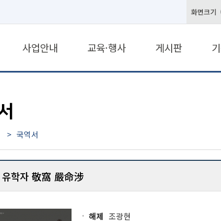
화면크기
사업안내
교육·행사
게시판
기
서
국역서
 유학자 敬窩 嚴命涉
해제
조광현