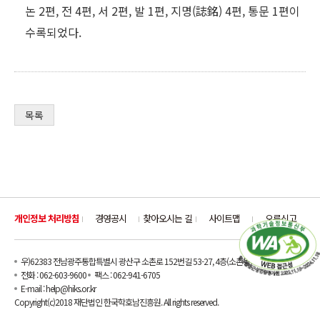
논 2편, 전 4편, 서 2편, 발 1편, 지명(誌銘) 4편, 통문 1편이
수록되었다.
목록
개인정보 처리방침
경영공시
찾아오시는 길
사이트맵
오류신고
우)62383 전남광주통합특별시 광산구 소촌로 152번길 53-27, 4층(소촌동)
전화 : 062-603-9600
팩스 : 062-941-6705
E-mail : help@hiks.or.kr
Copyright(c)2018 재단법인 한국학호남진흥원. All rights reserved.