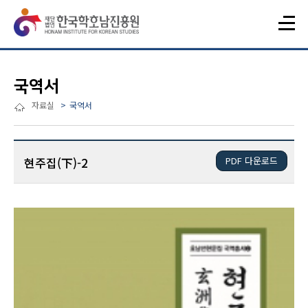
국역서
자료실
국역서
현주집(下)-2
PDF 다운로드