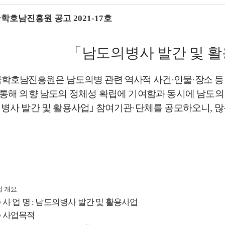
국학호남진흥원 공고
2021-17
호
「
남도의병사 발간 및 
학호남진흥원은 남도의병 관련 역사적 사건
·
인물
·
장소 등
통해 의향 남도의 정체성 확립에 기여함과 동시에 남도의
병사 발간 및 활용사업
｣
참여기관
·
단체를 공모하오니
,
많
 개요
○
사 업 명
:
남도의병사 발간 및 활용사업
○
사업목적