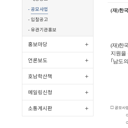
공모사업
(
재
)
한
입찰공고
유관기관홍보
홍보마당
(
재
)
한국
지원을 
언론보도
｢
남도의
호남학산책
메일링신청
소통게시판
□
공모사업