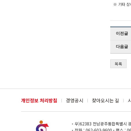
※ 기타 상
이전글
다음글
목록
개인정보 처리방침
경영공시
찾아오시는 길
우)62383 전남광주통합특별시 광산
전화 : 062-603-9600
팩스 : 0