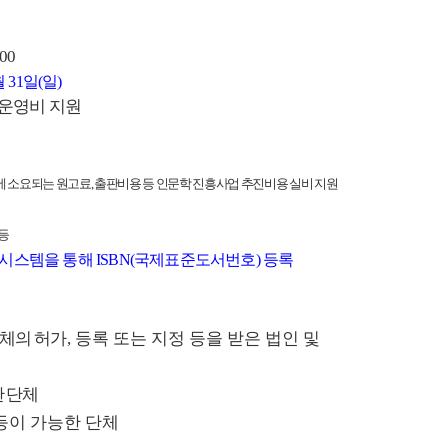
:00
월
31
일
(
일
)
 운영비 지원
에 소요되는 원고료
,
출판비용 등 인문학 진흥사업 추진비용 실비 지원
 등
원시스템을 통해
ISBN(
국제표준도서번호
)
등록
자체의 허가
,
등록 또는 지정 등을 받은 법인 및
한 단체
등이
가능한 단체