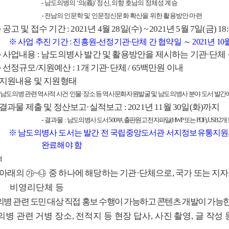
-
남도의병의
‘
의
(
義
)’
정신
,
의향 호남의 정체성 계승
-
전남의 인문학 및 인문정신문화 확산을 위한 활용방안 마련
○
공고 및 접수 기간
: 2021
년
4
월
28
일
(
수
) ~ 2021
년
5
월
7
일
(
금
) 18
※
사업 추진 기간
:
진흥원
-
선정기관
·
단체 간 협약일
～
2021
년
10
○
사업내용
:
남도의병사 발간 및 활용방안을 제시하는 기관
·
단체
○
선정규모
/
지원예산
: 1
개 기관
·
단체
/ 65
백만원 이내
지원내용 및 지원형태
남도의병 관련 역사적 사건
·
인물
·
장소 등 역사문화자원발굴 및 남도의병사 분야 도서 발간
결과물 제출 및 정산보고
·
실적보고
: 2021
년
11
월
30
일
(
화
)
까지
-
결과물
:
남도의병사 도서
500
부
,
출판원고 전자파일
(HWP
또는
PDF), USB 2
개
※
남도의병사 도서는 발간 전 국립중앙도서관 서지정보유통지
완료해야 함
격
아래의
㉮
~
㉯
중 하나에 해당하는 기관
·
단체으로
,
국가 또는 지
비영리단체 등
병 관련 도민 대상 직접 홍보 수행이 가능하고 콘텐츠 개발이 가능
의병 관련 거병 장소
,
전적지 등 현장 답사
,
사진 촬영
,
글 작성 