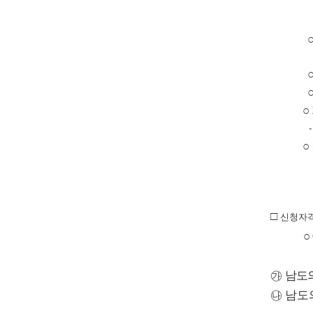
○
-
○
□
신청자
○
㉮
남도의
㉯
남도