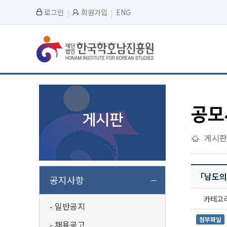
로그인
회원가입
ENG
공모
게시판
게시판
「남도의
공지사항
카테고리
일반공지
첨부파일
채용공고