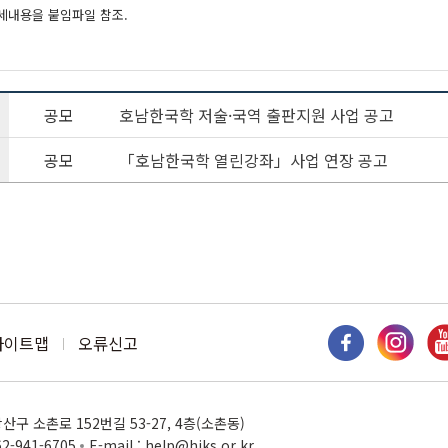
세내용을 붙임파일 참조.
공모
호남한국학 저술·국역 출판지원 사업 공고
공모
「호남한국학 열린강좌」사업 연장 공고
사이트맵
오류신고
구 소촌로 152번길 53-27, 4층(소촌동)
62-941-6705
E-mail : help@hiks.or.kr