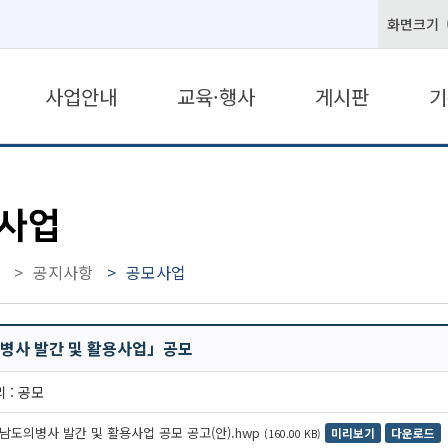
화면크기
사업안내
교육·행사
게시판
기
사업
공지사항
공모사업
병사 발간 및 활용사업」공모
 : 공모
남도의병사 발간 및 활용사업 공모 공고(안).hwp
미리보기
다운로드
(160.00 KB)