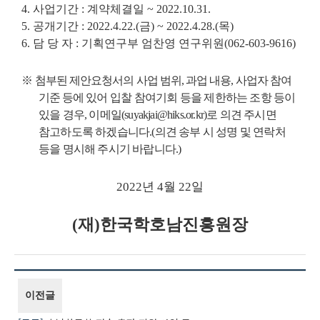
4.
사업기간
:
계약체결일
~ 2022.10.31.
5.
공개기간
: 2022.4.22.(
금
) ~ 2022.4.28.(
목
)
6.
담 당 자
:
기획연구부 엄찬영 연구위원
(062-603-9616)
※
첨부된 제안요청서의 사업 범위
,
과업 내용
,
사업자 참여
기준 등에 있어 입찰
참여기회 등을 제한하는 조항 등이
있을 경우
,
이메일
(suyakjai@hiks.or.kr)
로 의견 주시면
참고하도록 하겠습니다
.(
의견 송부 시 성명 및 연락처
등을 명시해 주시기 바랍니다
.)
2022
년
4
월
22
일
(
재
)
한국학호남진흥원장
이전글