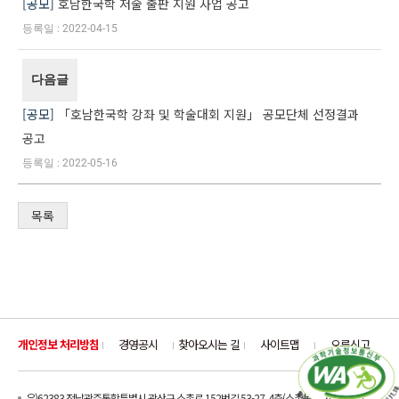
공모
호남한국학 저술 출판 지원 사업 공고
2022-04-15
다음글
공모
「호남한국학 강좌 및 학술대회 지원」 공모단체 선정결과
공고
2022-05-16
목록
개인정보 처리방침
경영공시
찾아오시는 길
사이트맵
오류신고
우)62383 전남광주통합특별시 광산구 소촌로 152번길 53-27, 4층(소촌동)