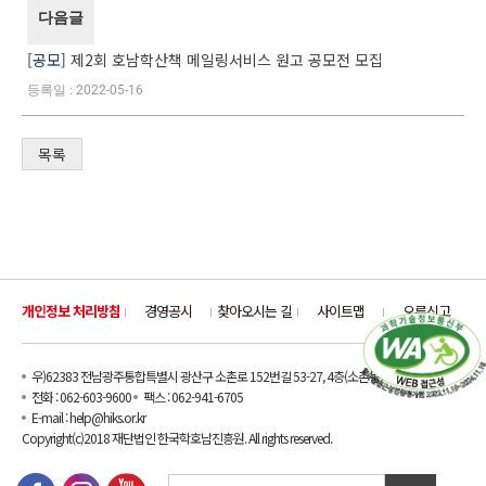
다음글
공모
제2회 호남학산책 메일링서비스 원고 공모전 모집
2022-05-16
목록
개인정보 처리방침
경영공시
찾아오시는 길
사이트맵
오류신고
우)62383 전남광주통합특별시 광산구 소촌로 152번길 53-27, 4층(소촌동)
전화 : 062-603-9600
팩스 : 062-941-6705
E-mail : help@hiks.or.kr
Copyright(c)2018 재단법인 한국학호남진흥원. All rights reserved.