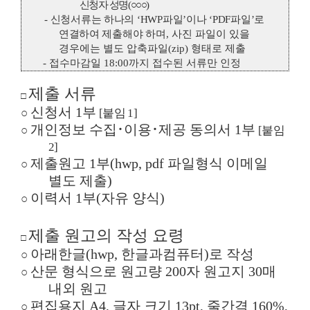
신청자 성명
(
○○○
)
-
신청서류는 하나의
‘HWP
파일
’
이나
‘PDF
파일
’
로
연결하여 제출해야 하
며
,
사진 파일이 있을
경우에는 별도 압축파일
(zip)
형태로 제출
-
접수마감일
18:00
까지 접수된 서류만 인정
제출 서류
□
신청서
1
부
○
[
붙임
1]
개인정보 수집
･
이용
･
제공 동의서
1
부
○
[
붙임
2]
제출원고
1
부
(hwp, pdf
파일형식 이메일
○
별도 제출
)
이력서
1
부
(
자유 양식
)
○
제출 원고의 작성 요령
□
아래한글
(hwp,
한글과컴퓨터
)
로 작성
○
산문 형식으로 원고량
200
자 원고지
30
매
○
내외 원고
편집용지
A4,
글자 크기
13pt,
줄간격
160%,
○