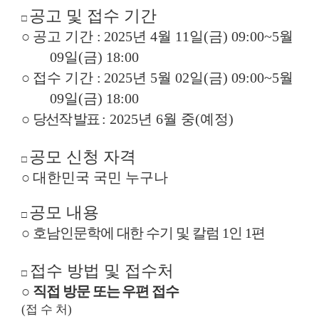
공고 및 접수 기간
□
○
공고 기간
:
2025
년
4
월
11
일
(
금
) 09:00~5
월
09
일
(
금
) 18:00
○
접수 기간
:
2025
년
5
월
02
일
(
금
) 09:00~5
월
09
일
(
금
) 18:00
○
당선작 발표
: 2025
년
6
월 중
(
예정
)
공모 신청 자격
□
○
대한민국 국민 누구나
공모 내용
□
○
호남인문학에 대한 수기 및 칼럼
1
인
1
편
접수 방법 및 접수처
□
○
직접 방문 또는 우편 접수
(
접 수 처
)