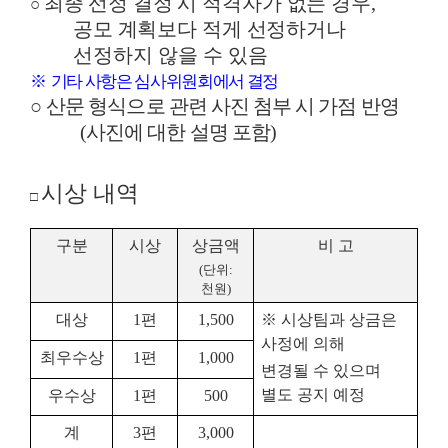
최종 선정 결정 시 적격자가 없는 경우
,
○
공모 계획보다 적게 선정
하거나
선정하지 않을 수 있음
※
기타 사항은 심사위원회에서 결정
○
산문 형식으로 관련 사진 첨부 시 가점 반영
(
사진에 대한 설명 포함
)
시상 내역
□
구분
시상
상금액
비 고
(
단위
:
천원
)
대상
1
편
1,500
※
시상팀과 상금은
사정에 의해
최우수상
1
편
1,000
변경될 수 있으며
별도 공지 예정
우수상
1
편
500
계
3
편
3,000