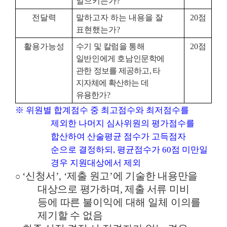
일으키는가
?
전달력
말하고자 하는 내용을 잘
20
점
표현했는가
?
활용가능성
수기 및 칼럼을 통해
20
점
일반인에게 호남인문학에
관한
정보를 제공하고
,
타
지자체에 확산하는 데
유용한가
?
※
위원별 합계점수 중 최고점수와 최저점수를
제외한 나머지 심사위원의 평가점수를
합산하여 산술평균 점수가 고득점자
순으로 결정하되
,
평균점수가
60
점 미만일
경우 지원대상에서 제외
‘
신청서
’, ‘
제출 원고
’
에 기술한 내용만을
○
대상으로 평가하며
,
제출
서류 미비
등에 따른 불이익에 대해 일체 이의를
제기할 수 없음