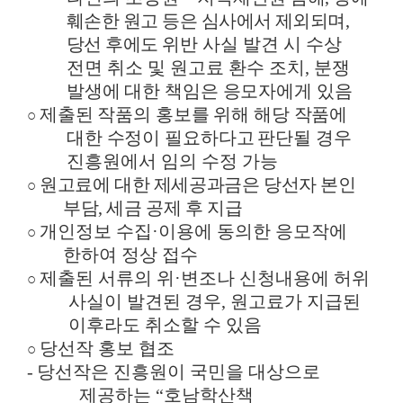
훼손한 원고 등은 심사에서 제외되며
,
당선 후에도
위반 사실 발견 시 수상
전면 취소 및 원고료 환수 조치
,
분쟁
발생에 대한 책임은 응모자에게 있음
제출된 작품의 홍보를 위해 해당 작품에
○
대한 수정이 필요하다고
판단될 경우
진흥원에서 임의 수정 가능
원고료에 대한 제세공과금은 당선자 본인
○
부담
,
세금 공제 후 지급
개인정보 수집
·
이용에 동의한 응모작에
○
한하여 정상 접수
제출된 서류의 위
·
변조나 신청내용에 허위
○
사실이 발견된 경우
,
원고료가 지급된
이후라도 취소할 수 있음
당선작 홍보 협조
○
-
당선작은 진흥원이 국민을 대상으로
제공하는
“
호남학산책