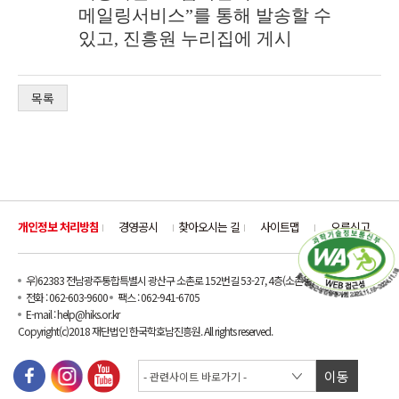
메일링서비스
”
를 통해 발송할 수
있고
,
진흥원 누리집에 게시
목록
개인정보 처리방침
경영공시
찾아오시는 길
사이트맵
오류신고
우)62383 전남광주통합특별시 광산구 소촌로 152번길 53-27, 4층(소촌동)
전화 : 062-603-9600
팩스 : 062-941-6705
E-mail : help@hiks.or.kr
Copyright(c)2018 재단법인 한국학호남진흥원. All rights reserved.
이동