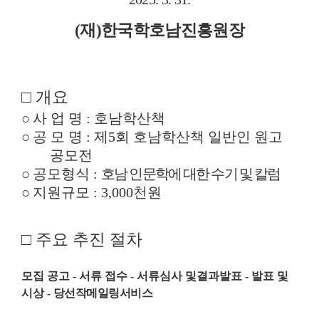
(
재
)
한국학호남진흥원장
□
개요
○
사 업 명
:
호남학산책
○
공 모 명
:
제
5
회 호남학산책 일반인 원고
공모전
○
공모형식
:
호남 인문학에 대한 수기 및 칼럼
○
지원규모
: 3,000
천원
□
주요 추진 절차
모집 공고 -
서류 접수 -
서류심사 및
결과발표 -
발표 및
시상 -
당선작
메일링서비스