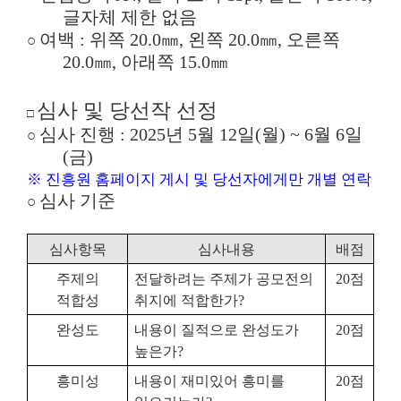
글자체 제한 없음
여백
:
위쪽
20.0
㎜
,
왼쪽
20.0
㎜
,
오른쪽
○
20.0
㎜
,
아래쪽
15.0
㎜
심사 및 당선작 선정
□
심사 진행
: 2025
년
5
월
12
일
(
월
) ~ 6
월
6
일
○
(
금
)
※
진흥원 홈페이지 게시 및 당선자에게만 개별 연락
심사 기준
○
심사항목
심사내용
배점
주제의
전달하려는 주제가 공모전의
20
점
적합성
취지에 적합한가
?
완성도
내용이 질적으로 완성도가
20
점
높은가
?
흥미성
내용이 재미있어 흥미를
20
점