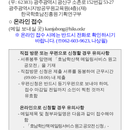
(
우
: 62383)
광주광역시 광산구 소촌로
152
번길
53-27
광주광역시지방공무원교육원
(4
층
) (
재
)
한국학호남진흥원 기획연구부
○
온라인 접수
(
메일 보내실 곳
)
kamjabong@hiks.or.kr
※
온라인 접수 시에는 반드시 전화로 확인하시기
바랍니다
. (
☏
062-603-9623,
나상필
)
직접 방문 또는 우편으로 신청할 경우 유의사항
-
서류봉투 앞면에
「
호남학산책 메일링서비스 원고
공모전
」
을 기재
-
직접방문 신청은 제출 서류를 동봉하여 근무시간
(09:00~18:00)
내 제출
-
우편신청은 반드시 등기우편으로 보내야 하며
,
접
수 마감일 전일까지 소인이 찍힌 것까지
유효함
온라인으로 신청할 경우 유의사항
-
메일제목 및 첨부파일명은 다음과 같이 접수해야
함
․
「
호남학산책 메일링서비스 원고 공모전 신청
」
-