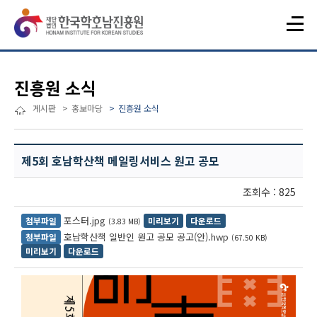
진흥원 소식
게시판
홍보마당
진흥원 소식
제5회 호남학산책 메일링서비스 원고 공모
조회수 : 825
포스터.jpg
첨부파일
미리보기
다운로드
(3.83 MB)
호남학산책 일반인 원고 공모 공고(안).hwp
첨부파일
(67.50 KB)
미리보기
다운로드