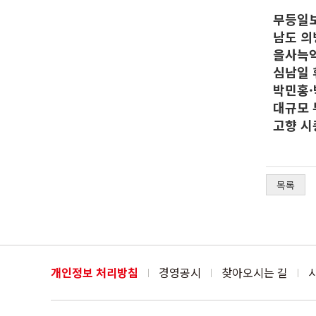
무등일
남도 의
을사늑약
심남일 
박민홍·
대규모 
고향 시
목록
개인정보 처리방침
경영공시
찾아오시는 길