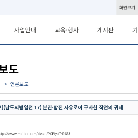
화면크기
사업안내
교육·행사
게시판
기
보도
언론보도
](남도의병열전 17) 분진·합진 자유로이 구사한 작전의 귀재
ttps://www.mdilbo.com/detail/PCPiyt/749683