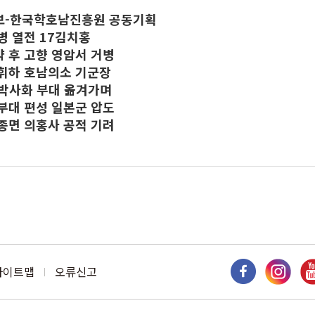
보-한국학호남진흥원 공동기획
병 열전 17김치홍
 후 고향 영암서 거병
휘하 호남의소 기군장
박사화 부대 옮겨가며
부대 편성 일본군 압도
종면 의홍사 공적 기려
사이트맵
오류신고