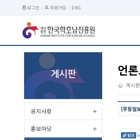
로그인
회원가입
ENG
언론
게시판
게시판
[무등일보
공지사항
홍보마당
링크
h