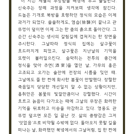
이 시는 세월의 무상함을 배경에 두고 출발한다.
신숙주는 장례 과정을 지켜보며 생각에 잠긴다.
드높은 기개로 북방을 호령하던 정식의 모습은 이제
과거가 되었다. 쓸쓸하게도, 염습(殮襲)이 끝나고 관
뚜껑이 덮이면 이제 그는 한 줌의 흙으로 돌아간다. 그
순간 신숙주는 생사의 갈림길에 겹쳐지는 한 장면을
주시한다. 그날따라 정식의 집에는 살구꽃이
흐드러지게 피었고, 살구꽃은 지난날의 기억을
또렷이 불러일으킨다. 숨막히는 전투의 중간에
정식을 맞아 주연(酒宴)을 열던 날, 가무의 흥은
고조되고 오가는 술잔에 전장의 시름을 잊던 때.
그날에도 뜰 한 켠에 화사한 봄꽃이 만발했다. 장렬한
죽음일지 당당한 개선일지 알 수 없는 상황이지만,
흥취만은 봄꽃의 빛깔만큼이나 강렬했다. 시간이
흐르고 늙음이 다가오는 때에 그날의 무장은 화려한
기억을 뒤로하고 이승을 마감하고 있다. 영웅도 관
뚜껑 덮으면 모든 일 끝난 것. 삶의 중량감은 그저
‘덧없음’으로 비약될 수밖에 없다. 돌아오지 못할 길을
떠나는 날, 화려했던 북녘에서의 그날처럼, 집 한 켠에