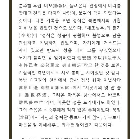
분주할 무렵, 비보(悲報)가 들려온다. 전장에서 머리를
맞대고 전의를 다지던 사람이, 불귀의 객이 되었다는
것이다. 다른 기록을 보면 정식은 북변에서의 귀환
이후 병을 앓았던 것으로 보인다. 󰡔세조실록󰡕의 졸기
(卒記)에 “정식은 성품이 굉활하여 불법으로 남을
간섭하고 침범하지 않았으며, 자기에게 거스르는
자가 있으면 반드시 성을 내어 그를 꾸짖었으나
노기가 풀리면 곧 잊어버렸다 性宏闊 不以非法干人
有忤己者 必怒罵之 怒止輒忘”라고 한 것을 보면,
기질적인 측면에서도 서로 통하는 사이였던 것 같다.
북방 ｢고원의 천변에서 감사 정식 형과 이별하다
高原川邊 別監司鄭兄軾｣에서 “시냇가의 몇 잔 술
川邊數杯酒, 그리운 마음은 꿈속에서도 바쁘리
離思夢中忙”라며, 애틋한 정을 드러내기도 하였다.
그의 죽음은 신숙주에게 적지 않은 충격이었다. 북정
(北征)에서 자신과 협력한 동료이기에 앞서, 누구보다
마음을 잘 이해해주는 외사촌 형이었기 때문이다.