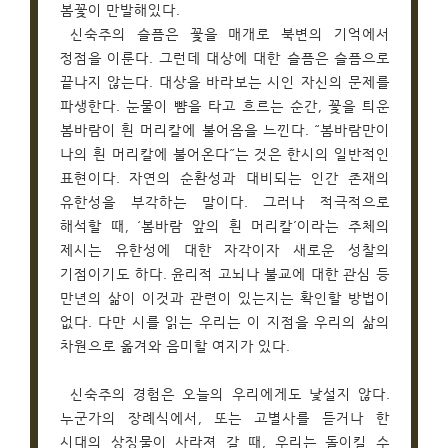
봄꽃이 만발해있다.
신숙주의 슬픔은 꽃을 매개로 북변의 기억에서
정점을 이룬다. 그런데 대상에 대한 슬픔은 슬픔으로
끝나지 않는다. 대상을 바라보는 시인 자신의 문제를
파생한다. 눈물이 뺨을 타고 흐르는 순간, 꽃을 틔운
봄바람이 흰 머리칼에 불어옴을 느낀다. “봄바람만이
나의 흰 머리칼에 불어온다”는 것은 한시의 일반적인
표현이다. 자연의 순환성과 대비되는 인간 존재의
유한성을 부각하는 말이다. 그러나 적극적으로
해석할 때, ‘봄바람 앞의 흰 머리칼’이라는 주체의
제시는 유한성에 대한 자각이자 새로운 성찰의
기점이기도 하다. 윤리적 고뇌나 불교에 대한 관심 등
만년의 삶이 이것과 관련이 있는지는 확인할 방법이
없다. 다만 시를 읽는 우리는 이 지점을 우리의 삶의
차원으로 옮겨와 음미할 여지가 있다.
신숙주의 경험은 오늘의 우리에게도 낯설지 않다.
누군가의 장례식에서, 또는 고별사를 듣거나 한
시대의 상징물이 사라져 갈 때, 우리는 돌이킬 수