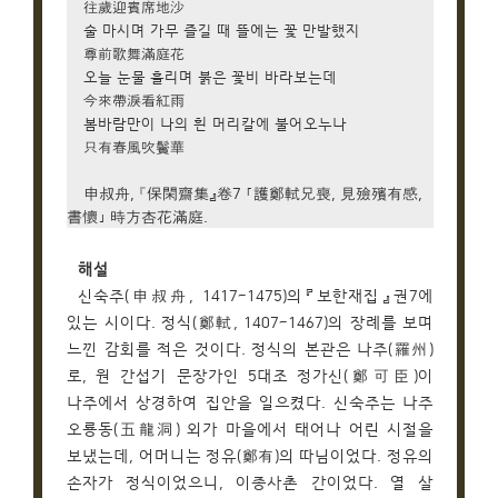
往歲迎賓席地沙
술 마시며 가무 즐길 때 뜰에는 꽃 만발했지
尊前歌舞滿庭花
오늘 눈물 흘리며 붉은 꽃비 바라보는데
今來帶淚看紅雨
봄바람만이 나의 흰 머리칼에 불어오누나
只有春風吹鬢華
申叔舟, 󰡔保閑齋集』卷7 ｢護鄭軾兄喪, 見殮殯有感,
書懷｣ 時方杏花滿庭.
해설
신숙주(申叔舟, 1417~1475)의『보한재집』권7에
있는 시이다. 정식(鄭軾, 1407~1467)의 장례를 보며
느낀 감회를 적은 것이다. 정식의 본관은 나주(羅州)
로, 원 간섭기 문장가인 5대조 정가신(鄭可臣)이
나주에서 상경하여 집안을 일으켰다. 신숙주는 나주
오룡동(五龍洞) 외가 마을에서 태어나 어린 시절을
보냈는데, 어머니는 정유(鄭有)의 따님이었다. 정유의
손자가 정식이었으니, 이종사촌 간이었다. 열 살