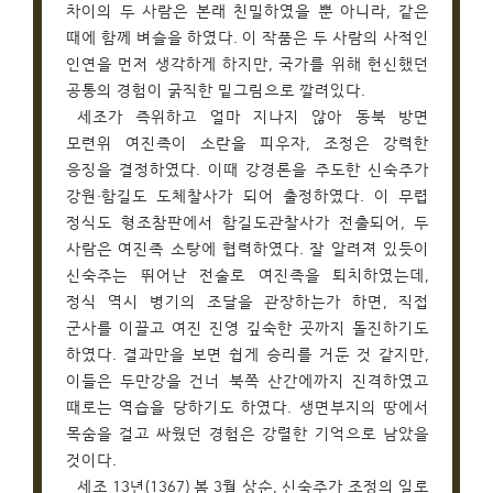
차이의 두 사람은 본래 친밀하였을 뿐 아니라, 같은
때에 함께 벼슬을 하였다. 이 작품은 두 사람의 사적인
인연을 먼저 생각하게 하지만, 국가를 위해 헌신했던
공통의 경험이 굵직한 밑그림으로 깔려있다.
세조가 즉위하고 얼마 지나지 않아 동북 방면
모련위 여진족이 소란을 피우자, 조정은 강력한
응징을 결정하였다. 이때 강경론을 주도한 신숙주가
강원·함길도 도체찰사가 되어 출정하였다. 이 무렵
정식도 형조참판에서 함길도관찰사가 전출되어, 두
사람은 여진족 소탕에 협력하였다. 잘 알려져 있듯이
신숙주는 뛰어난 전술로 여진족을 퇴치하였는데,
정식 역시 병기의 조달을 관장하는가 하면, 직접
군사를 이끌고 여진 진영 깊숙한 곳까지 돌진하기도
하였다. 결과만을 보면 쉽게 승리를 거둔 것 같지만,
이들은 두만강을 건너 북쪽 산간에까지 진격하였고
때로는 역습을 당하기도 하였다. 생면부지의 땅에서
목숨을 걸고 싸웠던 경험은 강렬한 기억으로 남았을
것이다.
세조 13년(1367) 봄 3월 상순, 신숙주가 조정의 일로