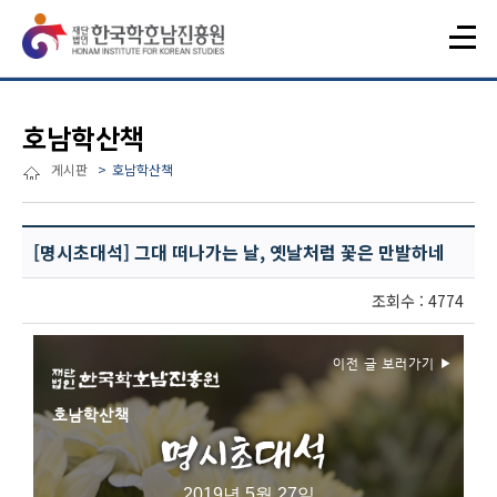
호남학산책
게시판
호남학산책
[명시초대석] 그대 떠나가는 날, 옛날처럼 꽃은 만발하네
조회수 : 4774
이전 글 보러가기 ▶︎
호남학산책
2019년 5월 27일