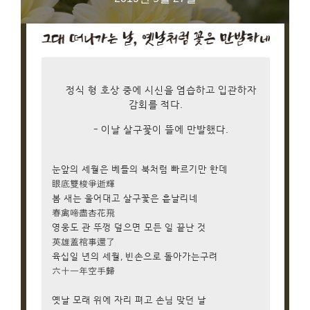
정식 형 호상 중에 시신을 염습하고 입관하자
감회를 적다.
- 이날 살구꽃이 뜰에 만발했다.
눈앞의 세월은 베틀의 북처럼 빠르기만 한데
眼底雙梭爭逝輝
봄 새는 울어대고 살구꽃은 흩날리네
春禽啼盡杏花飛
영웅도 관 뚜껑 덮으면 모든 일 끝난 것
英雄蓋棺事還了
육십일 년의 세월, 빈손으로 돌아가는구려
六十一年空手歸
옛날 모래 위에 자리 펴고 손님 맞던 날