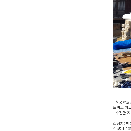
한국학호남
느끼고 자료
수집한 자료
소장자: 박
수량: 1,30