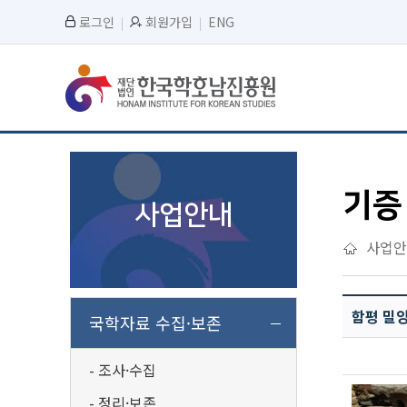
로그인
회원가입
ENG
기증
사업안내
사업안
함평 밀양
국학자료 수집·보존
조사·수집
정리·보존