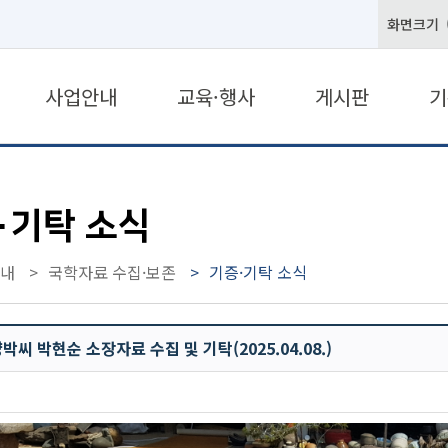
화면크기
사업안내
교육·행사
게시판
기
·기탁 소식
내
국학자료 수집·보존
기증·기탁 소식
박씨 박현순 소장자료 수집 및 기탁(2025.04.08.)