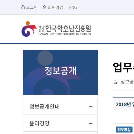
로그인
회원가입
ENG
업무
정보공개
정보공
2018년
정보공개안내
윤리경영
첨부파일