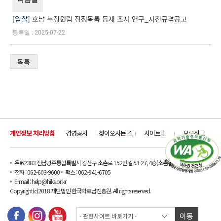
입찰
호남 누정원림 잠정목록 등재 조사 연구_사전규격공고
2025-07-22
목록
개인정보 처리방침
경영공시
찾아오시는 길
사이트맵
오류신고
우)62383 전남광주통합특별시 광산구 소촌로 152번길 53-27, 4층(소촌동)
전화 : 062-603-9600
팩스 : 062-941-6705
E-mail : help@hiks.or.kr
Copyright(c)2018 재단법인 한국학호남진흥원. All rights reserved.
이동