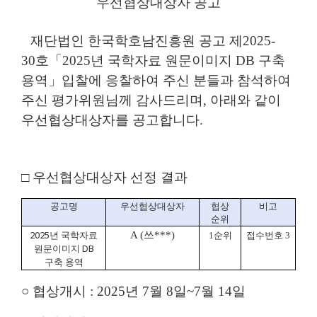
우선협상대상자 공고
재단법인 한국학호남진흥원 공고 제
2025-
30
호
「
2025
년 국학자료 원문이미지
DB
구축
용역
」
입찰에 응찰하여 주신 분들과 참석하여
주신 평가위원님께 감사드리며
,
아래와 같이
우선협상대상자를 공고합니다
.
□
우선협상대상자 선정 결과
공고명
우선협상대상자
협상
비고
순위
2025
A
(
쓰
***
)
년 국학자료
1
순위
접수번호
3
DB
원문이미지
구축 용역
○
협상개시
: 2025
년
7
월
8
일
~7
월
14
일