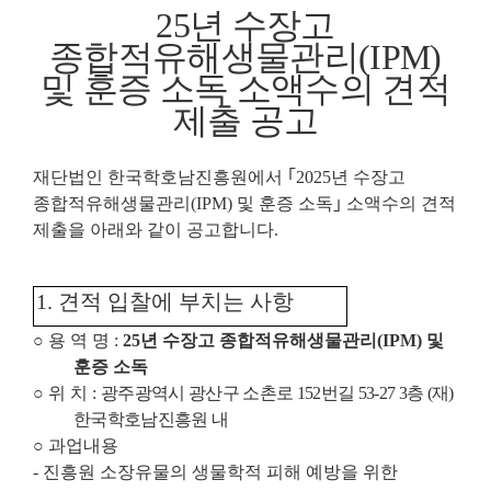
25
년 수장고
종합적유해생물관리
(IPM)
및 훈증 소독 소액수의 견적
제출 공고
재단법인 한국학호남진흥원에서
｢
2025
년 수장고
종합적유해생물관리
(IPM)
및 훈증 소독
｣
소액수의 견적
제출을 아래와 같이 공고합니다
.
1.
견적 입찰에 부치는 사항
○
용 역 명
:
25
년 수장고 종합적유해생물관리
(IPM)
및
훈증 소독
○
위 치
:
광주광역시 광산구 소촌로
152
번길
53-27 3
층
(
재
)
한국학호남진흥원 내
○
과업내용
-
진흥원 소장유물의 생물학적 피해 예방을 위한