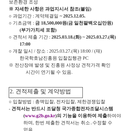
보존환경 조성
※
자세한 사항은 과업지시서 참조
(
붙임
)
○
과업기간
:
계약체결일
~ 2025.12.05.
○
기초금액
:
금
18,500,000
원
(
금 일천팔백오십만원
)
(
부가가치세 포함
)
○
견적서 제출 기간
:
2025.03.18.(
화
) ~ 2025.03.27.(
목
)
17:00
○
개찰 일시
/
장소
: 2025.03.27.(
목
) 18:00 / (
재
)
한국학호남진흥원 입찰집행관
PC
※
전산장애 발생 및 진흥원 사정상 견적가격 확인
시간이 연기될 수 있음
.
2.
견적제출 및 계약방법
○
입찰방법
:
총액입찰
,
전자입찰
,
제한경쟁입찰
-
견적서는 반드시 조달청 국가종합전자조달시스템
(
www.g2b.go.kr
)
의 기능을 이용하여 제출
하여야
하며
,
한번 제출한 견적서는 취소
․
수정할 수
없음