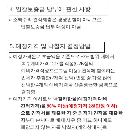
4.
입찰보증금 납부에 관한 사항
○
소액수의 견적제출은 경쟁입찰이 아니므로
,
입찰보증금 납부 대상이 아님
.
5.
예정가격 및 낙찰자 결정방법
○
예정가격은 기초금액을 기준으로
±3%
범위 내에서
복수예비가격
15
개를 작성
(G2B
상의
예비가격작성프로그램 이용
),
견적에 참여하는
업체가 추첨한
(2
개씩 선택
)
번호 중 가장 많이
선택한
4
개의 예비가격을 산술평균한 금액으로
결정함
.
○
예정가격 이하로서
낙찰하한율
(
예정가격 대비
견적가격
)
을
90%
이상
(
예정가격
2
천만원 이하
)
으로 견적서를 제
출한 자 중 최저가 견적을 제출한
자
부터 순서대로 배제 사유
중 어느 하나에도
해당되지 않는 자를 낙찰자
(
계약상대자
)
로