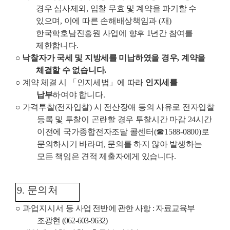
경우 심사제외
,
입찰 무효 및 계약을 파기할 수
있으며
,
이에 따른 손해배상책임과
(
재
)
한국학호남진흥원 사업에 향후
1
년간 참여를
제한합니다
.
○
낙찰자가 국세 및 지방세를 미납하였을 경우
,
계약을
체결할 수 없습니다
.
○
계약 체결 시
「
인지세법
」
에 따라
인지세를
납부
하여야 합니다
.
○
가격투찰
(
전자입찰
)
시 전산장애 등의 사유로 전자입찰
등록 및 투찰이 곤란할 경우 투찰시간 마감
24
시간
이전에 국가종합전자조달 콜센터
(
☎
1588-0800)
로
문의하시기 바라며
,
문의를 하지 않아 발생하는
모든 책임은 견적 제출자에게 있습니다
.
9.
문의처
○
과업지시서
등 사업 전반에 관한 사항
:
자료교육부
조광현
(062-603-9632)