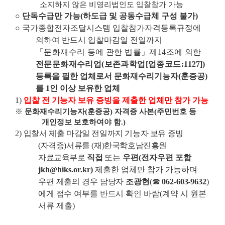
소지하지 않은 비영리법인도 입찰참가 가능
○
단독수급만 가능
(
하도급 및 공동수급체 구성 불가
)
○
국가종합전자조달시스템 입찰참가자격등록규정에
의하여 반드시 입찰마감일 전일까지
「
문화재수리 등에 관한 법률
」
제
14
조에 의한
전문문화재수리업
(
보존과학업
[
업종코드
:1127])
등록을 필한 업체로서 문화재수리기능자
(
훈증공
)
를
1
인 이상 보유한 업체
1)
입찰 전 기능자 보유 증빙을 제출한 업체만 참가 가능
※
문화재수리기능자
(
훈증공
)
자격증 사본
(
주민번호 등
개인정보 보호하여야 함
.)
2)
입찰서 제출 마감일 전일까지 기능자 보유 증빙
(
자격증
)
서류를
(
재
)
한국학호남진흥원
자료교육부로
직접
또는
우편
(
전자우편 포함
jkh@hiks.or.kr)
제출한 업체만 참가 가능하며
우편 제출의 경우 담당자
조광현
(
☎
062-603-9632
)
에게 접수 여부를 반드시 확인
바람
(
계약 시 원본
서류 제출
)