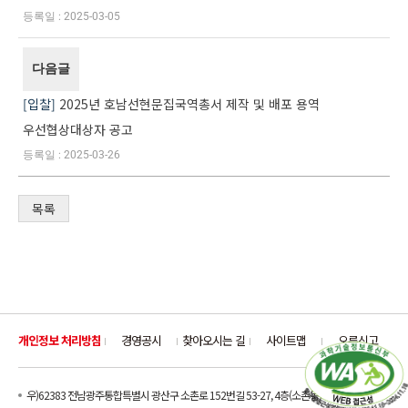
2025-03-05
다음글
입찰
2025년 호남선현문집국역총서 제작 및 배포 용역
우선협상대상자 공고
2025-03-26
목록
개인정보 처리방침
경영공시
찾아오시는 길
사이트맵
오류신고
우)62383 전남광주통합특별시 광산구 소촌로 152번길 53-27, 4층(소촌동)