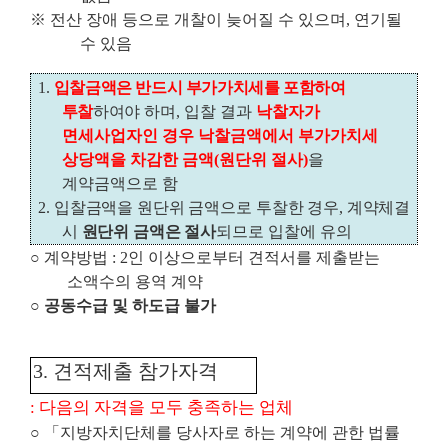
※
전산 장애 등으로 개찰이 늦어질 수 있으며
,
연기될
수 있음
1.
입찰금액은 반드시 부가가치세를 포함하여
투찰
하여야
하며
,
입찰 결과
낙찰자가
면세사업자인 경우 낙찰금액에서 부가가치세
상당액을 차감한 금액
(
원단위 절사
)
을
계약금액으로 함
2.
입찰금액을 원단위 금액으로 투찰한 경우
,
계약체결
시
원단위 금액은 절사
되므로
입찰에 유의
○
계약방법
: 2
인 이상으로부터 견적서를 제출받는
소액수의 용역 계약
○
공동수급 및 하도급 불가
3.
견적제출 참가자격
:
다음의 자격을 모두 충족하는 업체
○ 「
지방자치단체를 당사자로 하는 계약에 관한 법률