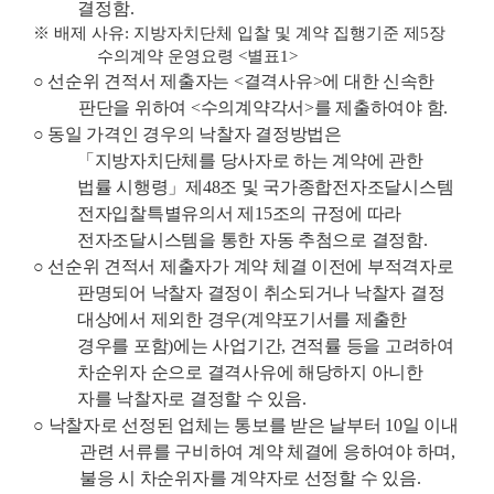
결정함
.
※
배제 사유
:
지방자치단체 입찰 및 계약 집행기준 제
5
장
수의계약 운영요령
<
별표
1>
○
선순위 견적서 제출자는
<
결격사유
>
에 대한 신속한
판단을 위하여
<
수의계약각서
>
를 제출하여야 함
.
○
동일 가격인 경우의 낙찰자 결정방법은
「
지방자치단체를 당사자로 하는 계약에 관한
법률 시행령
」
제
48
조 및 국가종합전자조달시스템
전자입찰특별유의서 제
15
조의 규정에 따라
전자조달시스템을 통한 자동 추첨으로 결정함
.
○
선순위 견적서 제출자가 계약 체결 이전에 부적격자로
판명되어 낙찰자 결정이 취소되거나 낙찰자 결정
대상에서 제외한 경우
(
계약포기서를 제출한
경우를 포함
)
에는 사업기간
,
견적률 등을 고려하여
차순위자 순으로 결격사유에 해당하지 아니한
자를 낙찰자로 결정할 수 있음
.
○
낙찰자로 선정된 업체는 통보를 받은 날부터
10
일 이내
관련 서류를 구비하여 계약 체결에 응하여야 하며
,
불응 시 차순위자를 계약자로 선정할 수 있음
.