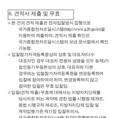
6.
견적서 제출 및 무효
○
본 건의 견적 제출은 전자입찰방식 집행으로
국가종합전자조달시스템
(http://www.g2b.go.kr)
을
이용하여 제출하며
,
견적서 제출 확인은
국가종합전자조달시스템의 보낸 문서함에서 확인
가능함
.
○
입찰참가자격등록증상의 상호 및 대표자
(
다수
대표자인 경우 대표자 전원의 성명을 모두 등재
)
가
법인등기부등본상의 상호
,
대표자와 다른
경우에는 입찰참가자격등록증을 변경등록하여
입찰에 참여하여야 하며
,
변경등록하지 않고
참여한 입찰은 무효 입찰임
.
○
입찰
(
견적 제출
)
무효에 대해서는 지방자치단체를
당사자로 하는 계약에 관한 법률 시행령 제
39
조
,
동법 시행규칙 제
42
조
,
지방자치단체 입찰 및
계약집행기준 제
11
장 입찰유의서
,
국가종합전자조달시스템 전자입찰특별유의서에