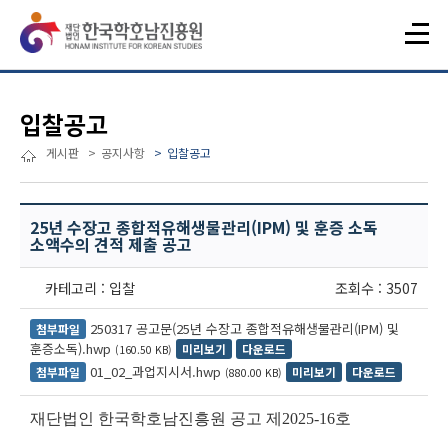
입찰공고
게시판
공지사항
입찰공고
25년 수장고 종합적유해생물관리(IPM) 및 훈증 소독
소액수의 견적 제출 공고
카테고리 : 입찰
조회수 : 3507
250317 공고문(25년 수장고 종합적유해생물관리(IPM) 및
첨부파일
훈증소독).hwp
미리보기
다운로드
(160.50 KB)
01_02_과업지시서.hwp
첨부파일
미리보기
다운로드
(880.00 KB)
재단법인 한국학호남진흥원 공고 제
2025-16
호