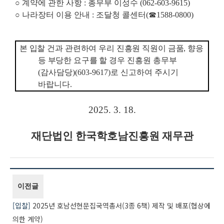
○
계약에 관한 사항
:
총무부 이성수
(062-603-9615)
○
나라장터 이용 안내
:
조달청 콜센터
(
☎
1588-0800)
본 입찰 건과 관련하여 우리 진흥원 직원이 금품
,
향응
등 부당한 요구를 할 경우
진흥원 총무부
(
감사담당
)(603-9617)
로 신고하여 주시기
바랍니다
.
2025. 3. 18.
재단법인 한국학호남진흥원 재무관
이전글
입찰
2025년 호남선현문집국역총서(3종 6책) 제작 및 배포(협상에
의한 계약)