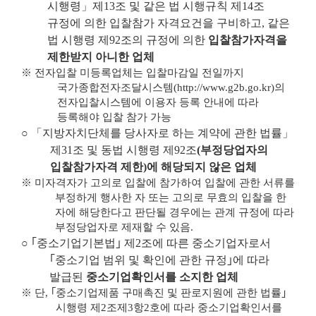
시행령
」
제
13
조 및 같은 법 시행규칙 제
14
조
규정에 의한 입찰참가 자격요건을 구비하고
,
같은
법 시행령 제
92
조의 규정에 의한
입찰참가자격을
제한받지 아니한 업체
※
전자입찰 미등록업체는 입찰마감일 전일까지
국가종합전자조달시스템
(http://www.g2b.go.kr)
의
전자입찰시스템에 이용자 등록 안내에 따라
등록해야 입찰 참가 가능
○ 「
지방자치단체를 당사자로 하는 계약에 관한 법률
」
제
31
조 및 동법 시행령 제
92
조
(
부정당업자의
입찰참가자격 제한
)
에 해당되지 않은 업체
※
미자격자가 고의로 입찰에 참가하여 입찰에 관한 서류를
부정하게 행사한 자 또는 고의로 무효의 입찰을 한
자에 해당한다고 판단될 경우에는 관계 규정에 따라
부정당업자로 제재할 수 있음
.
○ ｢
중소기업기본법
｣
제
2
조에 따른 중소기업자로서
｢
중소기업 범위 및 확인에 관한 규정
｣
에 따라
발급된
중소기업확인서를 소지한 업체
※
단
,
｢
중소기업제품 구매촉진 및 판로지원에 관한 법률
｣
시행령 제
2
조제
3
항
2
호에 따라 중소기업확인서를