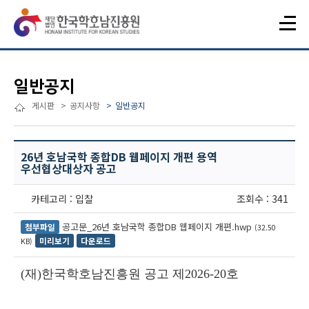
일반공지
게시판
공지사항
일반공지
26년 호남국학 종합DB 웹페이지 개편 용역
우선협상대상자 공고
카테고리 : 입찰
조회수 : 341
공고문_26년 호남국학 종합DB 웹페이지 개편.hwp
첨부파일
(32.50
미리보기
다운로드
KB)
(
재
)
한국학호남진흥원 공고 제
2026-20
호