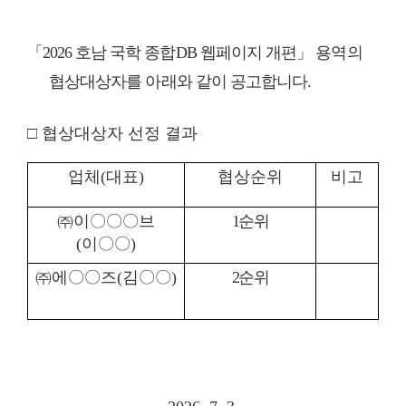
「
2026
호남 국학 종합
DB
웹페이지 개편」 용역의
협상대상자를 아래와 같이 공고합니다
.
□
협상대상자 선정 결과
업체
(
대표
)
협상순위
비고
㈜
이
〇〇〇
브
1
순위
(
이
〇〇
)
㈜
에
〇〇
즈
(
김
〇〇
)
2
순위