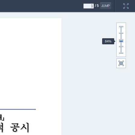
/
5
84%
매
」
적
시
공