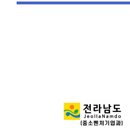
(
)
소
벤
처
기
업
과
중