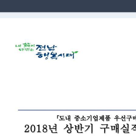
「
우
내
기
업
제
품
선
도
소
중
구
년
상
반
기
매
실
1
2
0
8
구